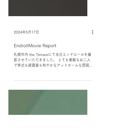
2024年5月17日
EndrollMovie Report
札幌市内 the Terraceにて当日エンドロールを撮
影させていただきました。 とても素敵なお二人
で挙式も披露宴も和やかなアットホームな雰囲気
でした。 挙式では、新郎新婦のお互いを思いや
る深い愛情が感じられ、印象的な瞬間が数多くあ
りました。 披露宴では、ゲストの皆様が楽しむ
姿がとても印象的で、笑顔や涙に包まれた素晴ら