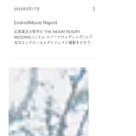
2024年5月17日
EndrollMovie Report
北海道苫小牧市の THE NIDOM RESORT
WEDDING (ニドム リゾートウェディング) にて
当日エンドロールとダイジェスト撮影をさせてい
ただきました。 当日の朝は、少し雨が降ってし
まったため、外での披露宴が難しいかと思われま
したが、開始前に雨が上がり、予定通り外で行う
ことができました。 お二人は自然に囲まれなが
らの特別な空間で挙式を上げ、ゲストの皆様も、
お二人の幸せな瞬間を見守りながら、温かい雰囲
気が会場全体に広がっていました。 披露宴で
は、お二人とゲストの方々の笑顔が絶えず、特に
お二人の親しい友人からのサプライズメッセージ
には会場中が感動に包まれました。歓談や食事を
楽しむ中で、お二人の幸せを願う心温まる時間が
流れていました。 私たち撮影チームも、その感
動的なシーンを余すところなく記録することがで