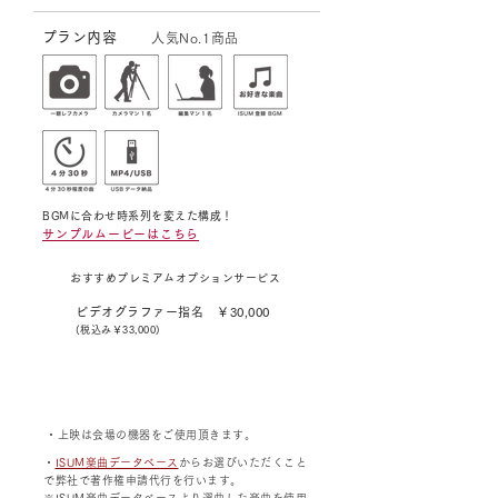
​プラン内容
人気No.1商品
BGMに合わせ時系列を変えた構成！
​サンプル
​ムービー
はこちら
おすすめプレミアムオプションサービス
ビデオグラファー指名 ￥30,000
(税込み￥33,000)
・上映は会場の機器をご使用頂きます。
・
ISUM楽曲データベース
からお選びいただくこと
で弊社で著作権申請代行を行います。