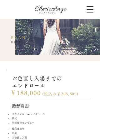
PLAN
料金プラン
お色直し入場までの
エンドロール
￥188,000
(税込み￥206
,800)
撮影範囲
ブライズルーム/メイクシーン
挙式
挙式後のセレモニー
披露宴前半
中座
​お色直し入場