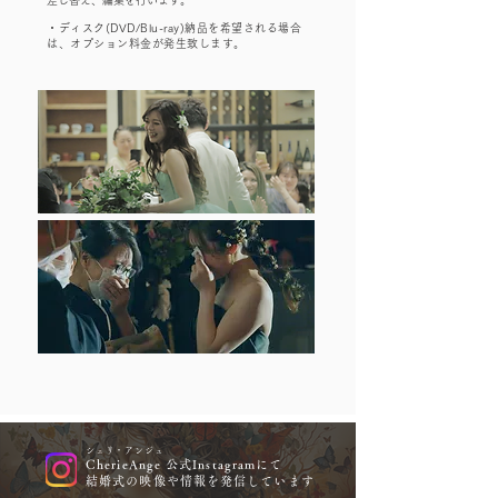
差し替え、編集を行います。
・ディスク(DVD/Blu-ray)納品を希望される場合
は、オプション料金が発生致します。
シェリ・アンジュ
CherieAnge 公式Instagramにて
結婚式の映像や情報を発信しています