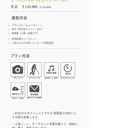
(税込み￥107
,800)
単品 ￥140,000
（￥154,000）
撮影内容
ブライズルーム/メイクシーン
挙式（挙式後セレモニー含む）
​披露宴（入場～退場まで）
新郎新婦のインタビュー
ご友人からのお祝いメッセージ(5組程度​)
​プラン内容
・約30分のダイジェストですが 披露宴の内容によ
り分数は変動します。
・入場シーン、ケーキカット等著作権フリー楽曲に